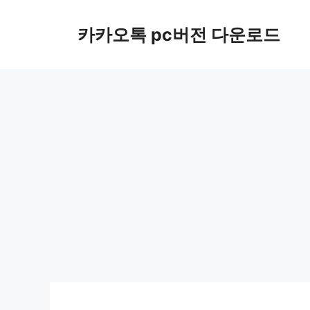
컨
텐
카카오톡 pc버전 다운로드
츠
로
건
너
뛰
기