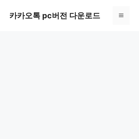
컨
텐
카카오톡 pc버전 다운로드
메
츠
로
뉴
건
너
뛰
기