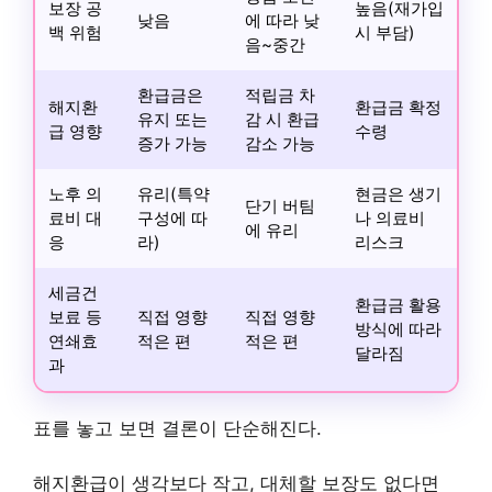
보장 공
높음(재가입
낮음
에 따라 낮
백 위험
시 부담)
음~중간
환급금은
적립금 차
해지환
환급금 확정
유지 또는
감 시 환급
급 영향
수령
증가 가능
감소 가능
노후 의
유리(특약
현금은 생기
단기 버팀
료비 대
구성에 따
나 의료비
에 유리
응
라)
리스크
세금건
환급금 활용
보료 등
직접 영향
직접 영향
방식에 따라
연쇄효
적은 편
적은 편
달라짐
과
표를 놓고 보면 결론이 단순해진다.
해지환급이 생각보다 작고, 대체할 보장도 없다면