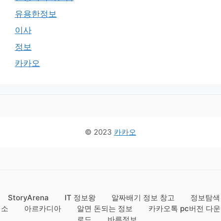
유용한정보
이사
정보
카카오
© 2023
카카오
StoryArena
IT 정보왕
알짜배기 정보 창고
정보탐색
소
아르카디아
알면 돈되는 정보
카카오톡 pc버전 다운
로드
바른정보