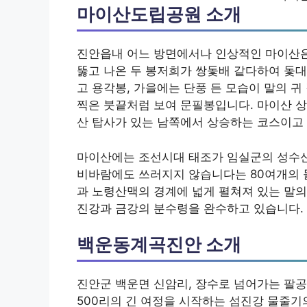
마이산도립공원 소개
진안읍내 어느 방면에서나 인상적인 마이산은
뚫고 나온 두 봉저희가 쌍돛배 같다하여 돛대
고 용각봉, 가을에는 단풍 든 모습이 말의 귀
찍은 붓끝처럼 보여 문필봉입니다. 마이산 상
산 탑사가 있는 남쪽에서 상승하는 코스이고
마이산에는 조선시대 태조가 임실군의 성수산
비바람에도 쓰러지지 않습니다는 80여개의 
과 노령산맥의 경계에 넓게 펼쳐져 있는 말의
진강과 금강의 분수령을 완수하고 있습니다.
백운동계곡진안 소개
진안군 백운면 신암리, 장수로 넘어가는 팔공산
500리의 긴 여정을 시작하는 섬진강 물줄기