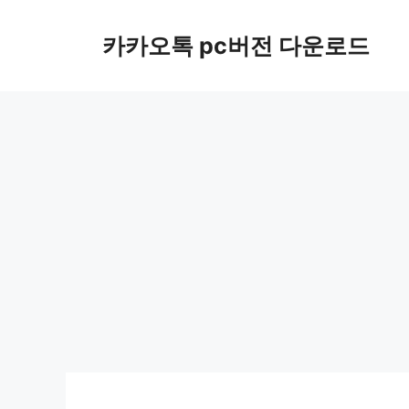
컨
텐
카카오톡 pc버전 다운로드
츠
로
건
너
뛰
기