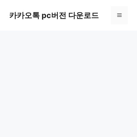
컨
텐
카카오톡 pc버전 다운로드
메
츠
로
뉴
건
너
뛰
기