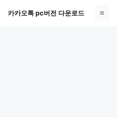
컨
텐
카카오톡 pc버전 다운로드
메
츠
로
뉴
건
너
뛰
기