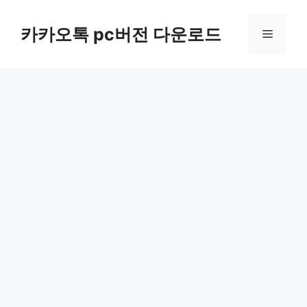
컨
텐
카카오톡 pc버전 다운로드
메
츠
로
뉴
건
너
뛰
기