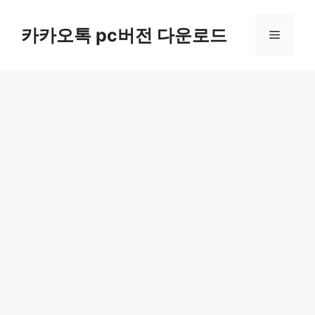
컨
텐
카카오톡 pc버전 다운로드
메
츠
로
뉴
건
너
뛰
기