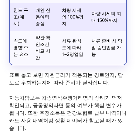
한도 구
개인 신
차량 시세
차량 시세의 최
조(예
용여력
의 100%까
대 150%까지
시)
중심
지
약관 확
속도에
서류 완성
서류 준비 시 당
인조건
영향 주
도에 따라
일 승인입금 가
비교 시
는 요소
1~2영업일
능
간
표로 놓고 보면 지원금리가 적용되는 경로인지, 담
보로 우회하는지에 따라 준비가 달라집니다.
자동차담보는 차종연식주행거리명의 상태가 먼저
확인되고, 공동명의라면 동의 여부가 핵심 변수가
됩니다. 또한 추정소득은 건강보험료 납부 내역이나
카드 사용 내역처럼 생활 데이터가 참고될 때가 있
습니다.