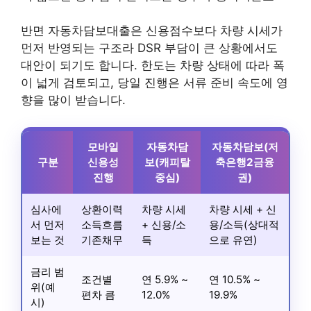
반면 자동차담보대출은 신용점수보다 차량 시세가
먼저 반영되는 구조라 DSR 부담이 큰 상황에서도
대안이 되기도 합니다. 한도는 차량 상태에 따라 폭
이 넓게 검토되고, 당일 진행은 서류 준비 속도에 영
향을 많이 받습니다.
모바일
자동차담
자동차담보(저
구분
신용성
보(캐피탈
축은행2금융
진행
중심)
권)
심사에
상환이력
차량 시세
차량 시세 + 신
서 먼저
소득흐름
+ 신용/소
용/소득(상대적
보는 것
기존채무
득
으로 유연)
금리 범
조건별
연 5.9% ~
연 10.5% ~
위(예
편차 큼
12.0%
19.9%
시)