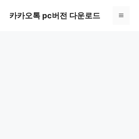
컨
텐
카카오톡 pc버전 다운로드
메
츠
로
뉴
건
너
뛰
기