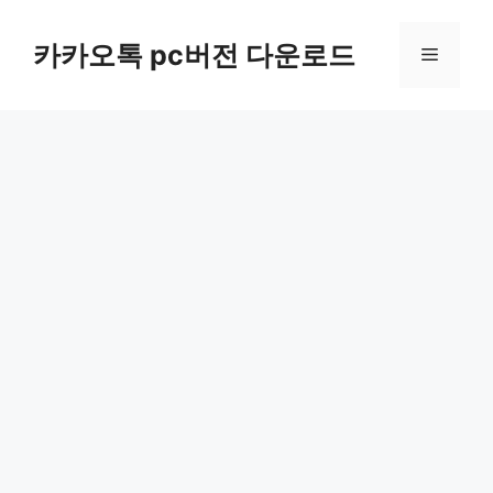
컨
텐
카카오톡 pc버전 다운로드
메
츠
로
뉴
건
너
뛰
기