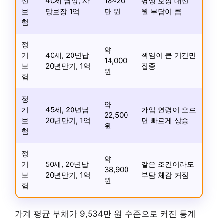
신
40세 남성, 사
18~20
평생 보장 대신
보
망보장 1억
만 원
월 부담이 큼
험
정
약
기
40세, 20년납
책임이 큰 기간만
14,000
보
20년만기, 1억
집중
원
험
정
약
기
45세, 20년납
가입 연령이 오르
22,500
보
20년만기, 1억
면 빠르게 상승
원
험
정
약
기
50세, 20년납
같은 조건이라도
38,900
보
20년만기, 1억
부담 체감 커짐
원
험
가계 평균 부채가 9,534만 원 수준으로 커진 통계