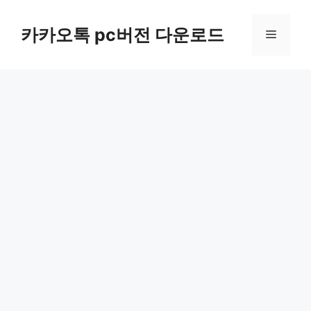
컨
텐
카카오톡 pc버전 다운로드
메
츠
로
뉴
건
너
뛰
기