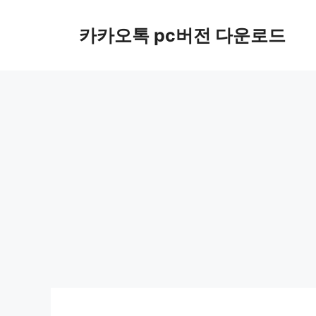
컨
텐
카카오톡 pc버전 다운로드
츠
로
건
너
뛰
기