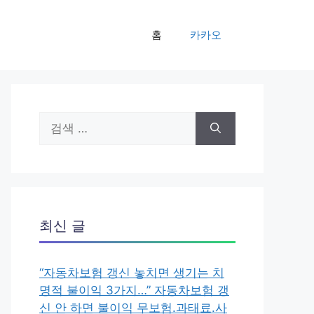
홈
카카오
검
색:
최신 글
“자동차보험 갱신 놓치면 생기는 치
명적 불이익 3가지…” 자동차보험 갱
신 안 하면 불이익 무보험.과태료.사