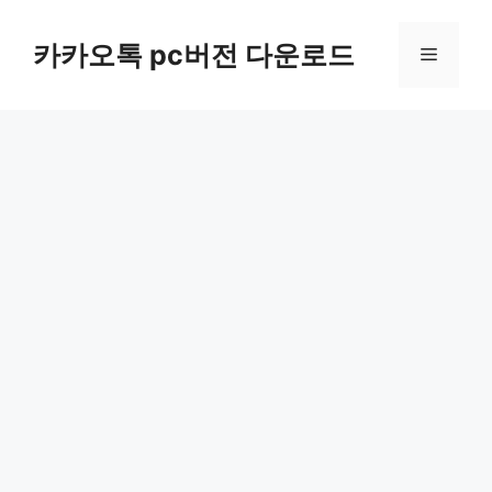
컨
텐
카카오톡 pc버전 다운로드
메
츠
로
뉴
건
너
뛰
기