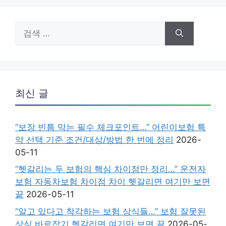
검
색:
최신 글
“보장 빈틈 막는 필수 체크포인트…” 어린이보험 특
약 선택 기준 조건/대상/방법 한 번에 정리
2026-
05-11
“헷갈리는 두 보험의 핵심 차이점만 정리…” 운전자
보험 자동차보험 차이점 차이 헷갈리면 여기만 보면
끝
2026-05-11
“알고 있다고 착각하는 보험 상식들…” 보험 잘못된
상식 바로잡기 헷갈리면 여기만 보면 끝
2026-05-