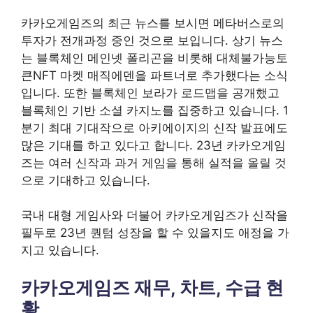
카카오게임즈의 최근 뉴스를 보시면 메타버스로의
투자가 전개과정 중인 것으로 보입니다. 상기 뉴스
는 블록체인 메인넷 폴리곤을 비롯해 대체불가능토
큰NFT 마켓 매직에덴을 파트너로 추가했다는 소식
입니다. 또한 블록체인 보라가 로드맵을 공개했고
블록체인 기반 소셜 카지노를 집중하고 있습니다. 1
분기 최대 기대작으로 아키에이지의 신작 발표에도
많은 기대를 하고 있다고 합니다. 23년 카카오게임
즈는 여러 신작과 과거 게임을 통해 실적을 올릴 것
으로 기대하고 있습니다.
국내 대형 게임사와 더불어 카카오게임즈가 신작을
필두로 23년 퀀텀 성장을 할 수 있을지도 애정을 가
지고 있습니다.
카카오게임즈 재무, 차트, 수급 현
황