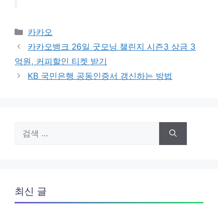
카
카카오
테
카카오뱅크 26일 굿모닝 챌린지 시즌3 상금 3
고
억원, 커피할인 티켓 받기
리
KB 국민은행 공동인증서 갱신하는 방법
검
색:
최신 글