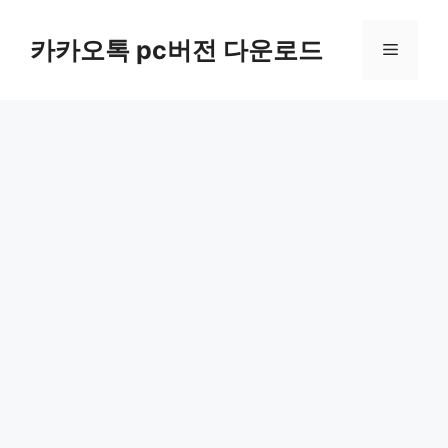
컨
텐
카카오톡 pc버전 다운로드
메
츠
로
뉴
건
너
뛰
기