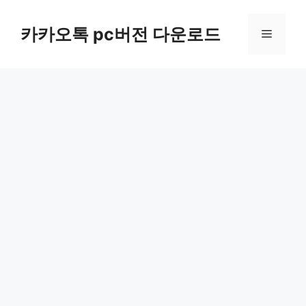
컨
텐
카카오톡 pc버전 다운로드
메
츠
로
뉴
건
너
뛰
기