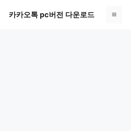
컨
텐
카카오톡 pc버전 다운로드
메
츠
로
뉴
건
너
뛰
기