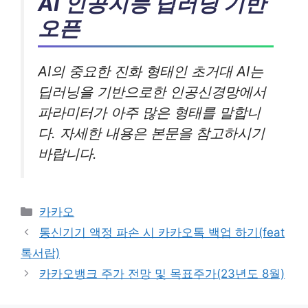
AI 인공지능 딥러닝 기반
오픈
AI의 중요한 진화 형태인 초거대 AI는
딥러닝을 기반으로한 인공신경망에서
파라미터가 아주 많은 형태를 말합니
다. 자세한 내용은 본문을 참고하시기
바랍니다.
카
카카오
테
통신기기 액정 파손 시 카카오톡 백업 하기(feat
고
톡서랍)
리
카카오뱅크 주가 전망 및 목표주가(23년도 8월)