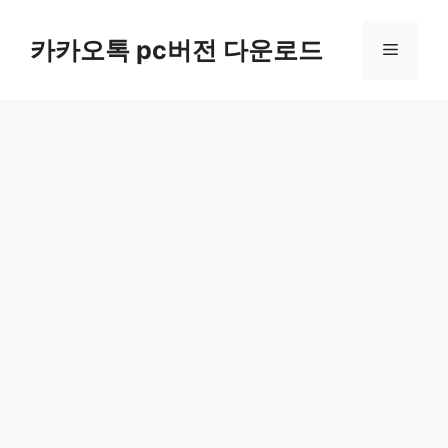
컨
텐
카카오톡 pc버전 다운로드
메
츠
로
뉴
건
너
뛰
기