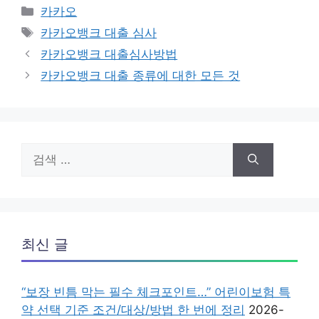
카
카카오
테
태
카카오뱅크 대출 심사
고
그
카카오뱅크 대출심사방법
리
카카오뱅크 대출 종류에 대한 모든 것
검
색:
최신 글
“보장 빈틈 막는 필수 체크포인트…” 어린이보험 특
약 선택 기준 조건/대상/방법 한 번에 정리
2026-