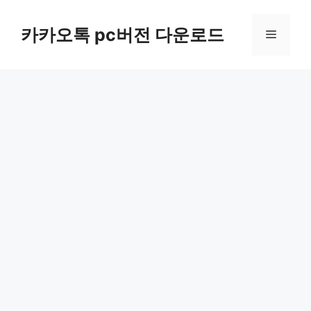
컨
텐
카카오톡 pc버전 다운로드
메
츠
로
뉴
건
너
뛰
기