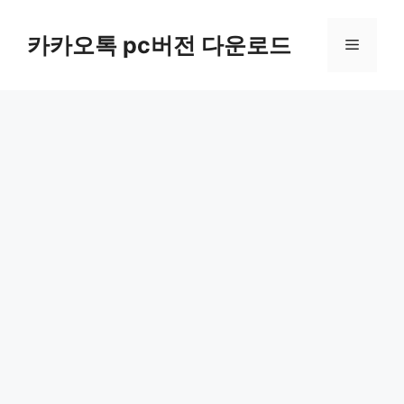
컨
텐
카카오톡 pc버전 다운로드
메
츠
로
뉴
건
너
뛰
기