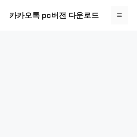
컨
텐
카카오톡 pc버전 다운로드
메
츠
로
뉴
건
너
뛰
기