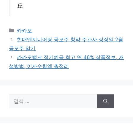
요.
카
카카오
테
현대엔지니어링 공모주 청약 주관사 상장일 2월
고
공모주 알기
리
카카오뱅크 정기예금 최고 연 46% 상품정보, 개
설방법, 이자수령액 총정리
검
색: