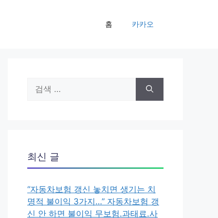
홈
카카오
검
색:
최신 글
“자동차보험 갱신 놓치면 생기는 치
명적 불이익 3가지…” 자동차보험 갱
신 안 하면 불이익 무보험.과태료.사