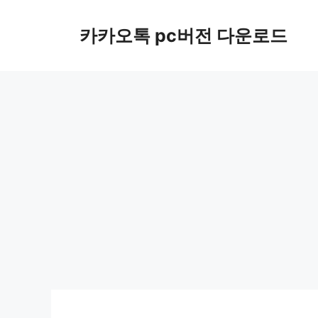
컨
텐
카카오톡 pc버전 다운로드
츠
로
건
너
뛰
기