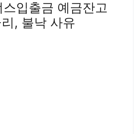
너스입출금 예금잔고
금리, 불낙 사유