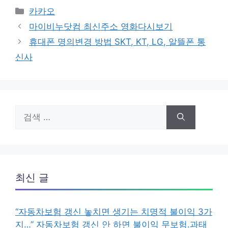
카
카카오
테
마이비누닷컴 최신주소 영화다시보기
고
휴대폰 명의변경 방법 SKT, KT, LG, 알뜰폰 통
리
신사
검
색:
최신 글
“자동차보험 갱신 놓치면 생기는 치명적 불이익 3가
지…” 자동차보험 갱신 안 하면 불이익 무보험.과태