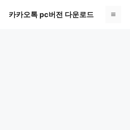
컨
텐
카카오톡 pc버전 다운로드
메
츠
로
뉴
건
너
뛰
기