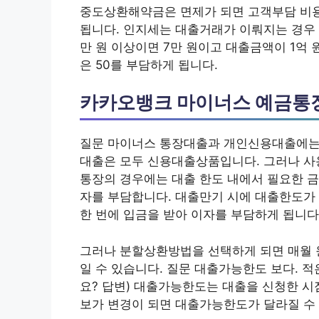
중도상환해약금은 면제가 되면 고객부담 비용
됩니다. 인지세는 대출거래가 이뤄지는 경우
만 원 이상이면 7만 원이고 대출금액이 1억 
은 50를 부담하게 됩니다.
카카오뱅크 마이너스 예금통장
질문 마이너스 통장대출과 개인신용대출에는
대출은 모두 신용대출상품입니다. 그러나 사
통장의 경우에는 대출 한도 내에서 필요한 금
자를 부담합니다. 대출만기 시에 대출한도가
한 번에 입금을 받아 이자를 부담하게 됩니다
그러나 분할상환방법을 선택하게 되면 매월 원
일 수 있습니다. 질문 대출가능한도 보다. 
요? 답변) 대출가능한도는 대출을 신청한 
보가 변경이 되면 대출가능한도가 달라질 수