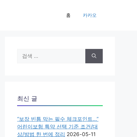
홈
카카오
검
색:
최신 글
“보장 빈틈 막는 필수 체크포인트…”
어린이보험 특약 선택 기준 조건/대
상/방법 한 번에 정리
2026-05-11