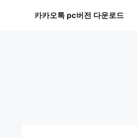
컨
텐
카카오톡 pc버전 다운로드
츠
로
건
너
뛰
기