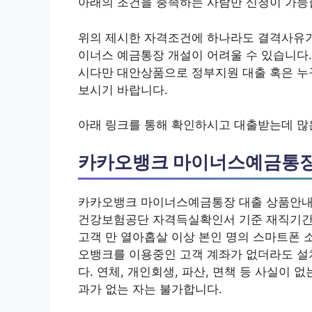
아래의 조건을 충족하는 사람만 신청이 가능
위의 제시한 자격조건에 하나라도 결격사유가
이너스 예금통장 개설이 어려울 수 있습니다.
시다만 대안상품으로 정부지원 대출 혹은 누
보시기 바랍니다.
아래 링크를 통해 확인하시고 대출받는데 많
카카오뱅크 마이너스예금통장
카카오뱅크 마이너스예금통장 대출 상품안내는
건강보험공단 자격득실확인서 기준 재직기간이 
고객 만 열아홉살 이상 본인 명의 스마트폰 
오뱅크를 이용중인 고객 계좌가 없더라도 설
다. 연체, 개인회생, 파산, 면책 등 사실이
과가 없는 자는 불가합니다.