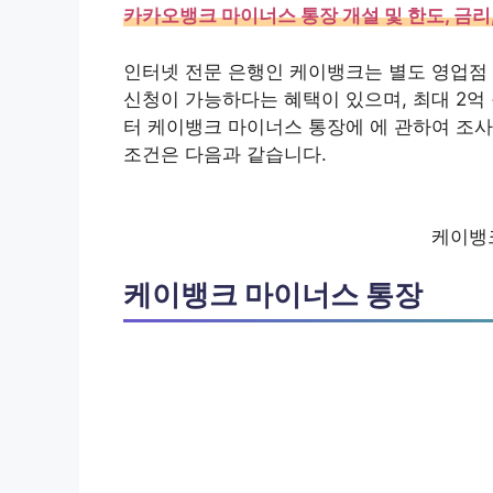
카카오뱅크 마이너스 통장 개설 및 한도, 금리
인터넷 전문 은행인 케이뱅크는 별도 영업점
신청이 가능하다는 혜택이 있으며, 최대 2억
터 케이뱅크 마이너스 통장에 에 관하여 조
조건은 다음과 같습니다.
케이뱅
케이뱅크 마이너스 통장