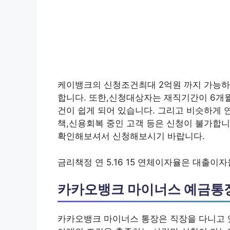
케이뱅크의 신청조건최대 2억원 까지 가능하고
합니다. 또한,신청대상자는 재직기간이 6개월
건이 쉽게 되어 있습니다. 그리고 비슷하게 
책,신용회복 중인 고객 등은 신청이 불가합니
확인해보셔서 신청해보시기 바랍니다.
금리책정 연 5.16 15 연체이자율은 대출이자
카카오뱅크 마이너스 예금통
카카오뱅크 마이너스 통장은 직장을 다니고 