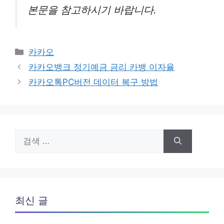
본문을 참고하시기 바랍니다.
카
카카오
테
카카오뱅크 정기예금 금리 카뱅 이자율
고
카카오톡PC버전 데이터 복구 방법
리
검
색:
최신 글