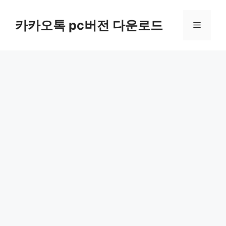
컨
텐
카카오톡 pc버전 다운로드
메
츠
로
뉴
건
너
뛰
기