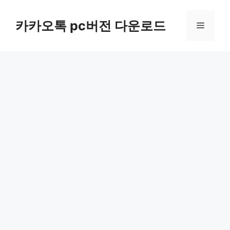
컨
텐
카카오톡 pc버전 다운로드
메
츠
로
뉴
건
너
뛰
기