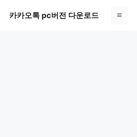
컨
텐
카카오톡 pc버전 다운로드
메
츠
로
뉴
건
너
뛰
기