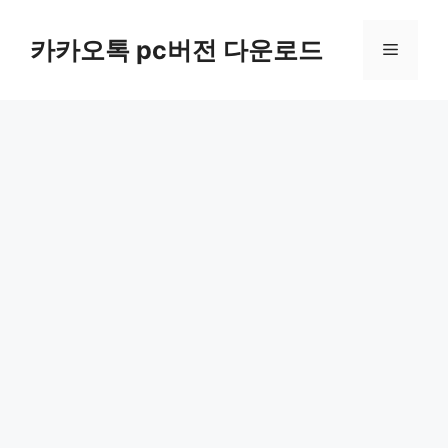
컨
텐
카카오톡 pc버전 다운로드
메
츠
로
뉴
건
너
뛰
기