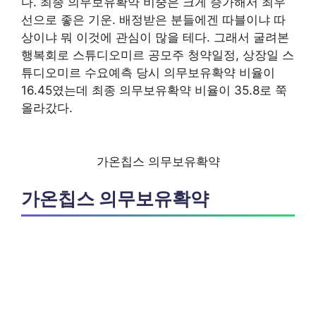
다. 최종 의무보유확약 비중은 크게 증가해서 최우
선으로 좋은 기운. 배정받은 분들에겐 따블이냐 따
상이냐 뭐 이것에 관심이 많을 테다. 그래서 굴려본
행복회로 스튜디오미르 공모주 청약일정, 상장일 스
튜디오미르 수요예측 당시 의무보유확약 비율이
16.45였는데 최종 의무보유확약 비율이 35.8로 쭉
올라갔다.
가온칩스 의무보유확약
가온칩스 의무보유확약