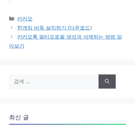
카
카카오
테
한게임 바둑 설치하기 (다운로드)
고
카카오톡 멀티프로필 생성과 삭제하는 방법 알
리
아보기
검
색:
최신 글