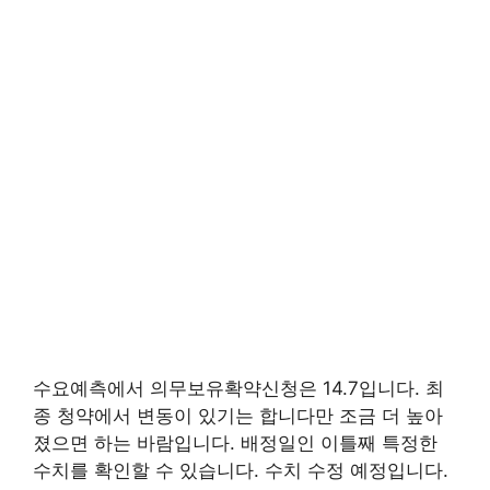
수요예측에서 의무보유확약신청은 14.7입니다. 최
종 청약에서 변동이 있기는 합니다만 조금 더 높아
졌으면 하는 바람입니다. 배정일인 이틀째 특정한
수치를 확인할 수 있습니다. 수치 수정 예정입니다.