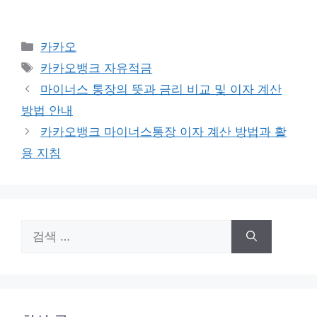
카
카카오
테
태
카카오뱅크 자유적금
고
그
마이너스 통장의 뜻과 금리 비교 및 이자 계산
리
방법 안내
카카오뱅크 마이너스통장 이자 계산 방법과 활
용 지침
검
색: