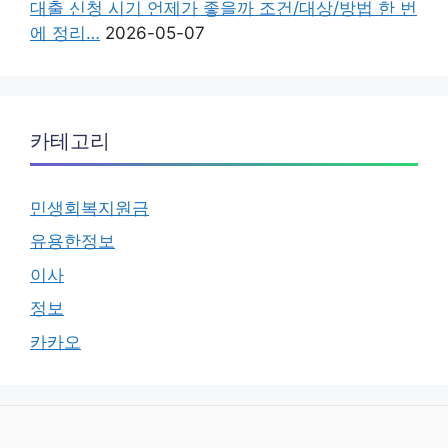
대출 신청 시기 언제가 좋을까 조건/대상/방법 한 번
에 정리…
2026-05-07
카테고리
민생회복지원금
유용한정보
이사
정보
카카오