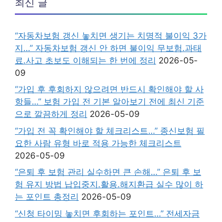
최신 글
“자동차보험 갱신 놓치면 생기는 치명적 불이익 3가
지…” 자동차보험 갱신 안 하면 불이익 무보험.과태
료.사고 초보도 이해되는 한 번에 정리
2026-05-
09
“가입 후 후회하지 않으려면 반드시 확인해야 할 사
항들…” 보험 가입 전 기본 알아보기 전에 최신 기준
으로 깔끔하게 정리
2026-05-09
“가입 전 꼭 확인해야 할 체크리스트…” 종신보험 필
요한 사람 유형 바로 적용 가능한 체크리스트
2026-05-09
“은퇴 후 보험 관리 실수하면 큰 손해…” 은퇴 후 보
험 유지 방법 납입중지.활용.해지환급 실수 많이 하
는 포인트 총정리
2026-05-09
“신청 타이밍 놓치면 후회하는 포인트…” 전세자금