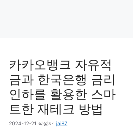
카카오뱅크 자유적
금과 한국은행 금리
인하를 활용한 스마
트한 재테크 방법
2024-12-21
작성자:
jai87