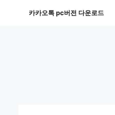
컨
텐
카카오톡 pc버전 다운로드
츠
로
건
너
뛰
기