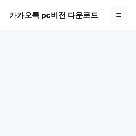
컨
텐
카카오톡 pc버전 다운로드
메
츠
로
뉴
건
너
뛰
기