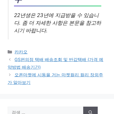
22년생은 23년에 지급받을 수 있습니
다. 좀 더 자세한 사항은 본문을 참고하
시기 바랍니다.
카
카카오
테
GS편의점 택배 배송조회 및 반값택배 (가격 예
고
약방법 배송기간)
리
오픈마켓에 시동을 거는 마켓컬리 컬리 장외주
가 알아보기
검