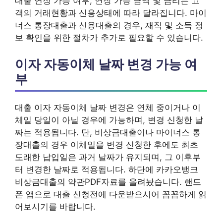
대출 연장 가능 여부, 연장 가능 금액 및 금리는 고
객의 거래현황과 신용상태에 따라 달라집니다. 마이
너스 통장대출과 신용대출의 경우, 재직 및 소득 정
보 확인을 위한 절차가 추가로 필요할 수 있습니다.
이자 자동이체 날짜 변경 가능 여
부
대출 이자 자동이체 날짜 변경은 연체 중이거나 이
체일 당일이 아닐 경우에 가능하며, 변경 신청한 날
짜는 적용됩니다. 단, 비상금대출이나 마이너스 통
장대출의 경우 이체일을 변경 신청한 후에도 최초
도래한 납입일은 과거 날짜가 유지되며, 그 이후부
터 변경한 날짜로 적용됩니다. 하단에 카카오뱅크
비상금대출의 약관PDF자료를 올려놨습니다. 핸드
폰 앱으로 대출 신청전에 다운받으시어 꼼꼼하게 읽
어보시기를 바랍니다.