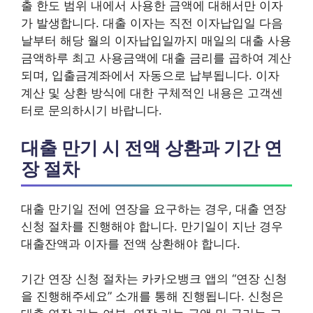
출 한도 범위 내에서 사용한 금액에 대해서만 이자
가 발생합니다. 대출 이자는 직전 이자납입일 다음
날부터 해당 월의 이자납입일까지 매일의 대출 사용
금액하루 최고 사용금액에 대출 금리를 곱하여 계산
되며, 입출금계좌에서 자동으로 납부됩니다. 이자
계산 및 상환 방식에 대한 구체적인 내용은 고객센
터로 문의하시기 바랍니다.
대출 만기 시 전액 상환과 기간 연
장 절차
대출 만기일 전에 연장을 요구하는 경우, 대출 연장
신청 절차를 진행해야 합니다. 만기일이 지난 경우
대출잔액과 이자를 전액 상환해야 합니다.
기간 연장 신청 절차는 카카오뱅크 앱의 “연장 신청
을 진행해주세요” 소개를 통해 진행됩니다. 신청은