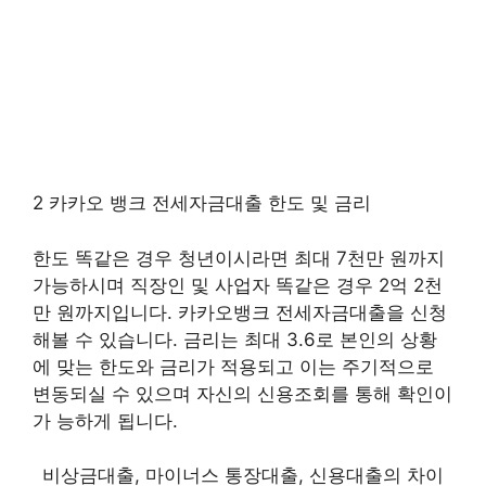
2 카카오 뱅크 전세자금대출 한도 및 금리
한도 똑같은 경우 청년이시라면 최대 7천만 원까지
가능하시며 직장인 및 사업자 똑같은 경우 2억 2천
만 원까지입니다. 카카오뱅크 전세자금대출을 신청
해볼 수 있습니다. 금리는 최대 3.6로 본인의 상황
에 맞는 한도와 금리가 적용되고 이는 주기적으로
변동되실 수 있으며 자신의 신용조회를 통해 확인이
가 능하게 됩니다.
비상금대출, 마이너스 통장대출, 신용대출의 차이