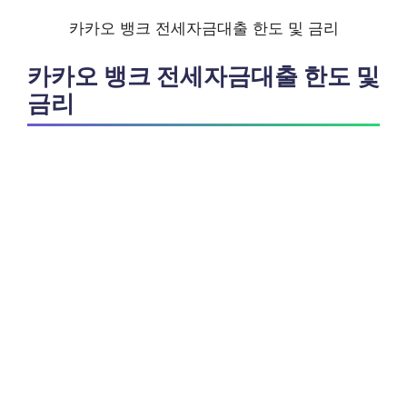
카카오 뱅크 전세자금대출 한도 및 금리
카카오 뱅크 전세자금대출 한도 및
금리