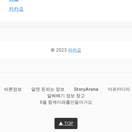
카카오
© 2023
카카오
바른정보
알면 돈되는 정보
StoryArena
아르카디아
알짜배기 정보 창고
6월 함께미래를만들어가요
▲ TOP