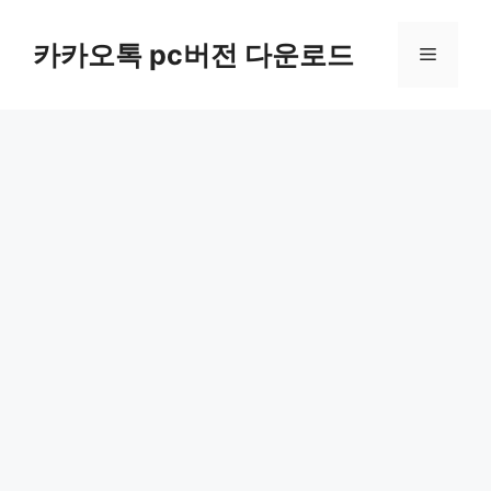
컨
텐
카카오톡 pc버전 다운로드
메
츠
로
뉴
건
너
뛰
기