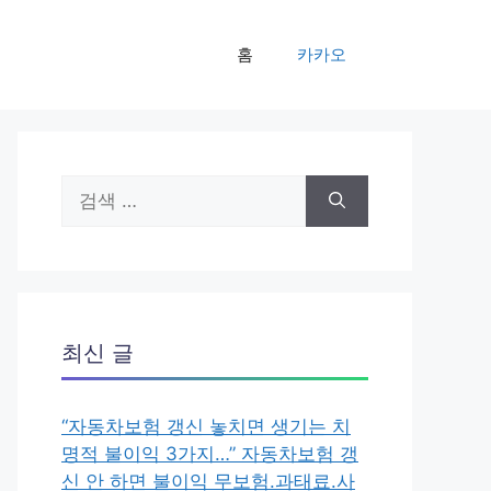
홈
카카오
검
색:
최신 글
“자동차보험 갱신 놓치면 생기는 치
명적 불이익 3가지…” 자동차보험 갱
신 안 하면 불이익 무보험.과태료.사