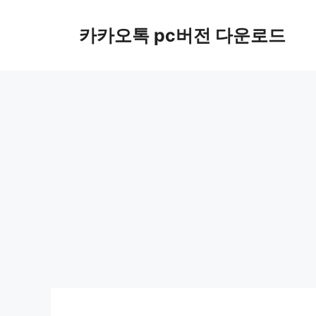
컨
텐
카카오톡 pc버전 다운로드
츠
로
건
너
뛰
기