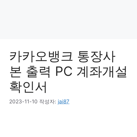
카카오뱅크 통장사
본 출력 PC 계좌개설
확인서
2023-11-10
작성자:
jai87