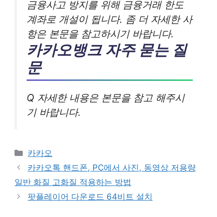
금융사고 방지를 위해 금융거래 한도
계좌로 개설이 됩니다. 좀 더 자세한 사
항은 본문을 참고하시기 바랍니다.
카카오뱅크 자주 묻는 질
문
Q 자세한 내용은 본문을 참고 해주시
기 바랍니다.
카
카카오
테
카카오톡 핸드폰, PC에서 사진, 동영상 저용량
고
일반 화질 고화질 적용하는 방법
리
팟플레이어 다운로드 64비트 설치