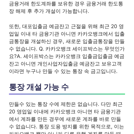
금융거래 한도계좌를 보유한 경우 금융거래 한도통
장 해제 후 추가 개설이 가능합니다.
또한, 대포입출금 예금잔고 근절을 위해 최근 20 영
업일 이내 타 금융기관 아니면 카카오뱅크에서 입출
금통장을 개설하신 경우, 새로운 입출금통장을 만들
수 없습니다. Q. 카카오뱅크 세이프박스는 무엇인가
요?A. 세이프박스는 카카오뱅크 입출금입출금 예금
잔고 아니면 개인사업자입출금 예금잔고 보유고객
이라면 누구나 만들 수 있는 통장 속 금고입니다.
통장 개설 가능 수
만들수 있는 통장 수에 제한은 없습니다. 다만 최근
20 영업일 이내에 카카오뱅크 아니면 타 금융기관
에서 계좌를 만든 경우에 새로운 계좌를 바로 만들
수 없습니다. 통장 도용 방지를 위한 목적으로, 이는