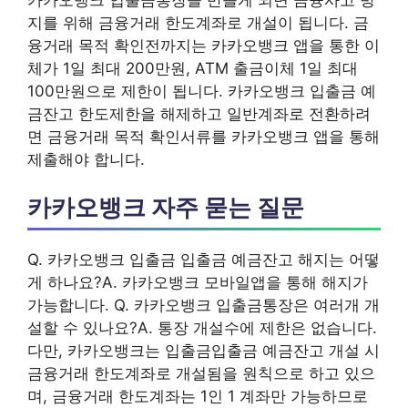
지를 위해 금융거래 한도계좌로 개설이 됩니다. 금
융거래 목적 확인전까지는 카카오뱅크 앱을 통한 이
체가 1일 최대 200만원, ATM 출금이체 1일 최대
100만원으로 제한이 됩니다. 카카오뱅크 입출금 예
금잔고 한도제한을 해제하고 일반계좌로 전환하려
면 금융거래 목적 확인서류를 카카오뱅크 앱을 통해
제출해야 합니다.
카카오뱅크 자주 묻는 질문
Q. 카카오뱅크 입출금 입출금 예금잔고 해지는 어떻
게 하나요?A. 카카오뱅크 모바일앱을 통해 해지가
가능합니다. Q. 카카오뱅크 입출금통장은 여러개 개
설할 수 있나요?A. 통장 개설수에 제한은 없습니다.
다만, 카카오뱅크는 입출금입출금 예금잔고 개설 시
금융거래 한도계좌로 개설됨을 원칙으로 하고 있으
며, 금융거래 한도계좌는 1인 1 계좌만 가능하므로