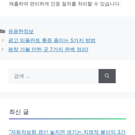
제출하여 편리하게 인증 절차를 처리할 수 있습니다.
카
유용한정보
테
광고 임플란트 통증 줄이는 5가지 방법
고
평창 가볼 만한 곳 7가지 완벽 정리!
리
검
색:
최신 글
“자동차보험 갱신 놓치면 생기는 치명적 불이익 3가