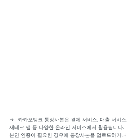
→
카카오뱅크 통장사본은 결제 서비스, 대출 서비스,
재테크 앱 등 다양한 온라인 서비스에서 활용됩니다.
본인 인증이 필요한 경우에 통장사본을 업로드하거나