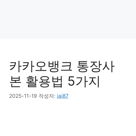
카카오뱅크 통장사
본 활용법 5가지
2025-11-19
작성자:
jai87