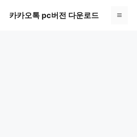
컨
텐
카카오톡 pc버전 다운로드
메
츠
로
뉴
건
너
뛰
기