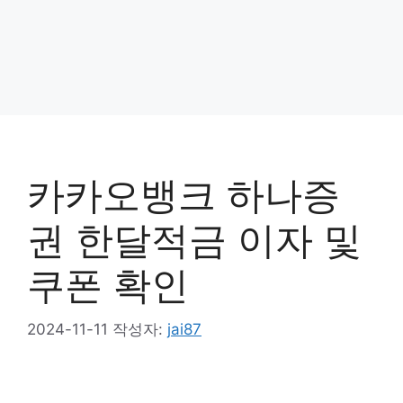
카카오뱅크 하나증
권 한달적금 이자 및
쿠폰 확인
2024-11-11
작성자:
jai87