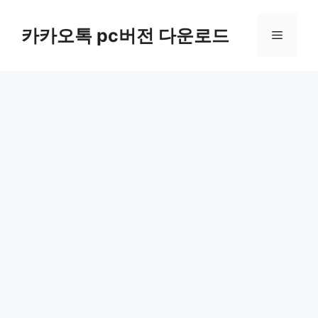
컨
텐
카카오톡 pc버전 다운로드
메
츠
로
뉴
건
너
뛰
기