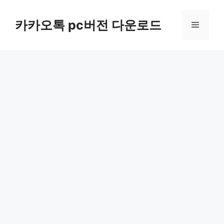
컨
텐
카카오톡 pc버전 다운로드
메
츠
로
뉴
건
너
뛰
기