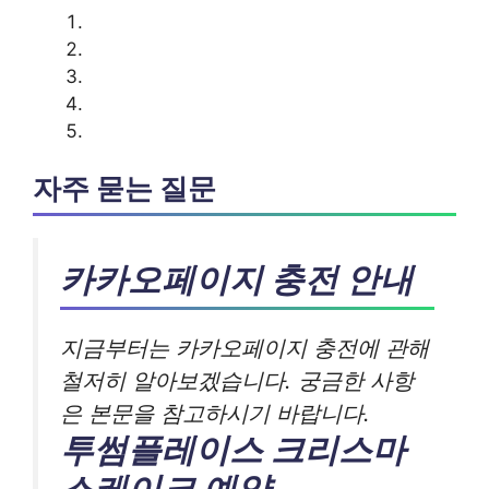
자주 묻는 질문
카카오페이지 충전 안내
지금부터는 카카오페이지 충전에 관해
철저히 알아보겠습니다. 궁금한 사항
은 본문을 참고하시기 바랍니다.
투썸플레이스 크리스마
스케이크 예약