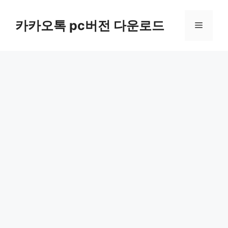
컨
텐
카카오톡 pc버전 다운로드
메
츠
로
뉴
건
너
뛰
기