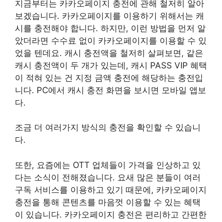
지금부터는 카카오페이지 충전에 관해 철저히 알아
보겠습니다. 카카오페이지를 이용하기 위해서는 캐
시를 충전해야 합니다. 하지만, 이런 방법을 먼저 알
았더라면 수수료 없이 카카오페이지를 이용할 수 있
었을 텐데요. 캐시 충전액을 철저히 살펴보면, 같은
캐시 충전액이 두 개가 있는데, 캐시 PASS VIP 혜택
이 적혀 있는 건 지정 금액 충전에 해당하는 충전입
니다. PC에서 캐시 충전 화면을 보시면 모바일 앱보
다.
조금 더 여러가지 방식의 충전을 확인할 수 있습니
다.
또한, 요즘에는 OTT 업체들이 가격을 인상하고 있
다는 소식이 전해졌습니다. 요새 많은 분들이 여러
구독 서비스를 이용하고 있기 때문에, 카카오페이지
충전을 통해 콘텐츠를 마음껏 이용할 수 있는 혜택
이 있습니다. 카카오페이지 충전은 편리하고 간편한