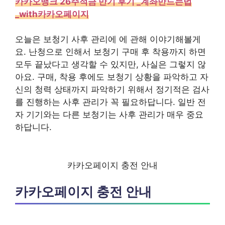
카카오뱅크 26주적금 만기 후기 _계좌만드는법
_with카카오페이지
오늘은 보청기 사후 관리에 에 관해 이야기해볼게
요. 난청으로 인해서 보청기 구매 후 착용까지 하면
모두 끝났다고 생각할 수 있지만, 사실은 그렇지 않
아요. 구매, 착용 후에도 보청기 상황을 파악하고 자
신의 청력 상태까지 파악하기 위해서 정기적은 검사
를 진행하는 사후 관리가 꼭 필요하답니다. 일반 전
자 기기와는 다른 보청기는 사후 관리가 매우 중요
하답니다.
카카오페이지 충전 안내
카카오페이지 충전 안내