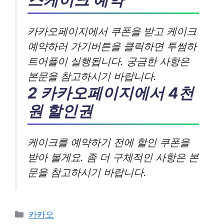
카카오페이지에서 쿠폰을 받고 케이크
예약하러 가기버튼을 클릭하면 투썸하
트어플이 실행됩니다. 궁금한 사항은
본문을 참고하시기 바랍니다.
2 카카오페이지에서 4천
원 할인권
케이크를 예약하기 전에 할인 쿠폰을
받아 볼게요. 좀 더 구체적인 사항은 본
문을 참고하시기 바랍니다.
카
카카오