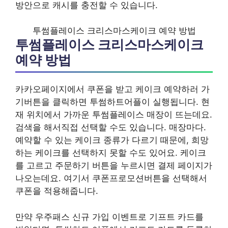
방안으로 캐시를 충전할 수 있습니다.
투썸플레이스 크리스마스케이크 예약 방법
투썸플레이스 크리스마스케이크
예약 방법
카카오페이지에서 쿠폰을 받고 케이크 예약하러 가
기버튼을 클릭하면 투썸하트어플이 실행됩니다. 현
재 위치에서 가까운 투썸플레이스 매장이 뜨는데요.
검색을 해서직접 선택할 수도 있습니다. 매장마다.
예약할 수 있는 케이크 종류가 다르기 때문에, 희망
하는 케이크를 선택하지 못할 수도 있어요. 케이크
를 고르고 주문하기 버튼을 누르시면 결제 페이지가
나오는데요. 여기서 쿠폰프로모션버튼을 선택해서
쿠폰을 적용해줍니다.
만약 우주패스 신규 가입 이벤트로 기프트 카드를