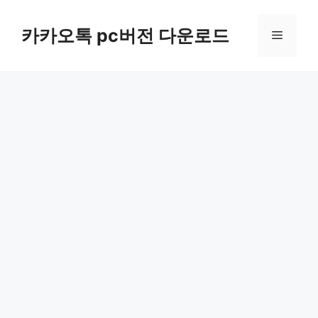
컨
텐
카카오톡 pc버전 다운로드
메
츠
로
뉴
건
너
뛰
기