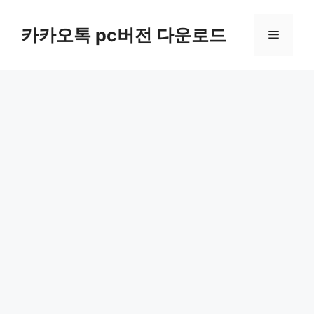
컨
텐
카카오톡 pc버전 다운로드
메
츠
로
뉴
건
너
뛰
기