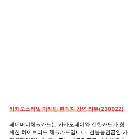
카카오스타일 마케팅 현직자 강연 리뷰(230922)
페이머니체크카드는 카카오페이와 신한카드가 함
께한 하이브리드 체크카드입니다. 선불충전금인 카