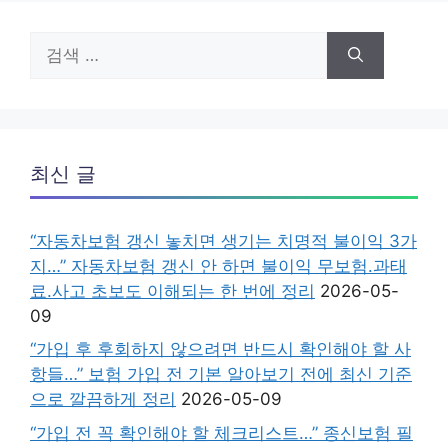
검
색:
최신 글
“자동차보험 갱신 놓치면 생기는 치명적 불이익 3가
지…” 자동차보험 갱신 안 하면 불이익 무보험.과태
료.사고 초보도 이해되는 한 번에 정리
2026-05-
09
“가입 후 후회하지 않으려면 반드시 확인해야 할 사
항들…” 보험 가입 전 기본 알아보기 전에 최신 기준
으로 깔끔하게 정리
2026-05-09
“가입 전 꼭 확인해야 할 체크리스트…” 종신보험 필