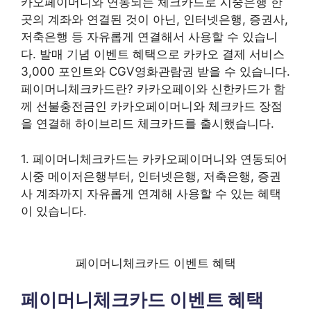
카오페이머니와 연동되는 체크카드로 시중은행 한
곳의 계좌와 연결된 것이 아닌, 인터넷은행, 증권사,
저축은행 등 자유롭게 연결해서 사용할 수 있습니
다. 발매 기념 이벤트 혜택으로 카카오 결제 서비스
3,000 포인트와 CGV영화관람권 받을 수 있습니다.
페이머니체크카드란? 카카오페이와 신한카드가 함
께 선불충전금인 카카오페이머니와 체크카드 장점
을 연결해 하이브리드 체크카드를 출시했습니다.
1. 페이머니체크카드는 카카오페이머니와 연동되어
시중 메이저은행부터, 인터넷은행, 저축은행, 증권
사 계좌까지 자유롭게 연계해 사용할 수 있는 혜택
이 있습니다.
페이머니체크카드 이벤트 혜택
페이머니체크카드 이벤트 혜택