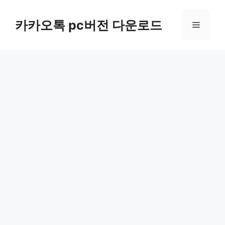
컨
텐
카카오톡 pc버전 다운로드
메
츠
로
뉴
건
너
뛰
기