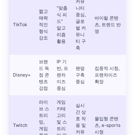
커뮤
“맞춤
니티
짧고
식 피
중심,
매력
바이럴 콘텐
드”
글로
TikTok
적인
츠, 트렌드 반
알고
벌 커
형식
영
리즘
뮤니
강조
활용
티 구
축
브랜
IP 기
드 독
반, 프
팬덤
집중적 시청,
Disney+
점 콘
랜차
구축
프랜차이즈
텐츠
이즈
중심
확장
강점
중심
라이
게임
실시
브 스
카테
간 상
트리
고리
호 작
몰입형 콘텐
밍,
및 스
Twitch
용 및
츠, e-sports
게임
트리
커뮤
시청