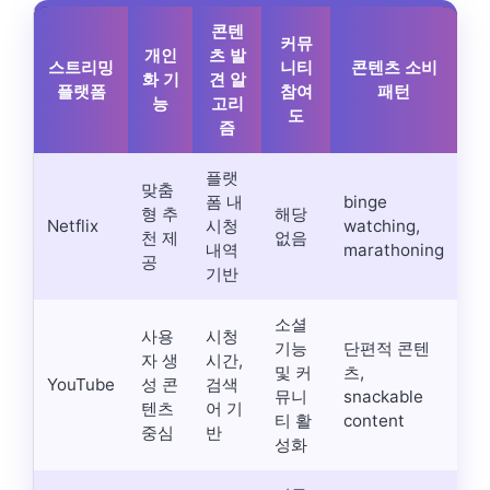
콘텐
커뮤
개인
츠 발
스트리밍
니티
콘텐츠 소비
화 기
견 알
플랫폼
참여
패턴
능
고리
도
즘
플랫
맞춤
폼 내
binge
형 추
해당
Netflix
시청
watching,
천 제
없음
내역
marathoning
공
기반
소셜
사용
시청
기능
단편적 콘텐
자 생
시간,
및 커
츠,
YouTube
성 콘
검색
뮤니
snackable
텐츠
어 기
티 활
content
중심
반
성화