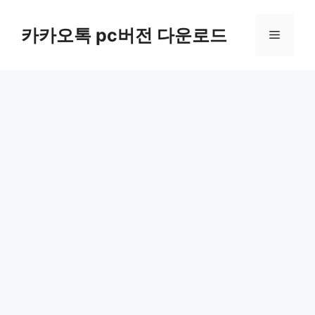
컨
텐
카카오톡 pc버전 다운로드
메
츠
로
뉴
건
너
뛰
기