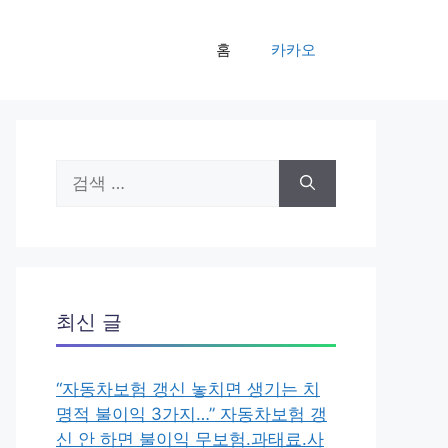
홈
카카오
검
색:
최신 글
“자동차보험 갱신 놓치면 생기는 치
명적 불이익 3가지…” 자동차보험 갱
신 안 하면 불이익 무보험.과태료.사