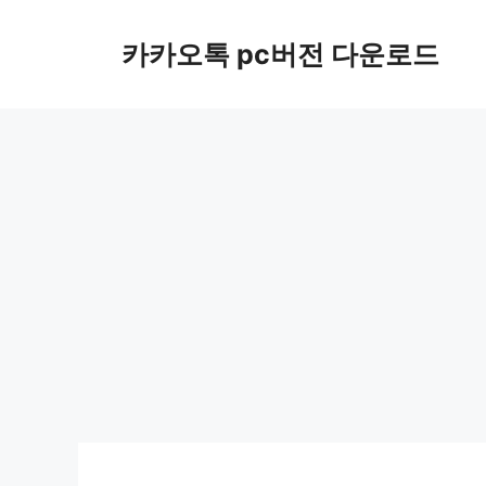
컨
텐
카카오톡 pc버전 다운로드
츠
로
건
너
뛰
기