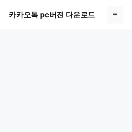
컨
텐
카카오톡 pc버전 다운로드
메
츠
로
뉴
건
너
뛰
기