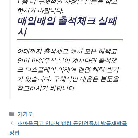
1 좀 더 구체적인 사항은 본문을 참고
하시기 바랍니다.
매일매일 출석체크 실패
시
여태까지 출석체크 해서 모은 혜택코
인이 아쉬우신 분이 계시다면 출석체
크 디스플레이 아래에 랜덤 혜택 받기
가 있습니다. 구체적인 내용은 본문을
참고하시기 바랍니다.
카
카카오
테
새마을금고 인터넷뱅킹 공인인증서 발급재발급
고
방법
리