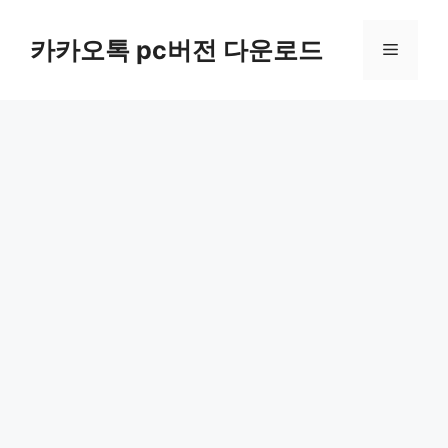
컨
텐
카카오톡 pc버전 다운로드
메
츠
로
뉴
건
너
뛰
기