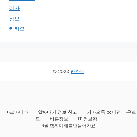
이사
정보
카카오
© 2023
카카오
아르카디아
알짜배기 정보 창고
카카오톡 pc버전 다운로
드
바른정보
IT 정보왕
6월 함께미래를만들어가요