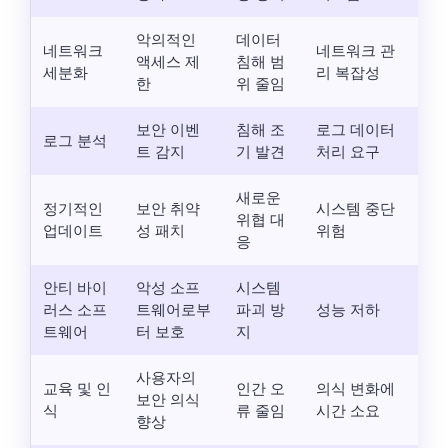
악의적인
데이터
네트워크
네트워크 관
액세스 제
침해 범
세분화
리 복잡성
한
위 줄임
보안 이벤
침해 조
로그 데이터
로그 분석
트 감지
기 발견
처리 요구
새로운
정기적인
보안 취약
시스템 중단
위협 대
업데이트
성 패치
위험
응
안티 바이
악성 소프
시스템
러스 소프
트웨어로부
파괴 방
성능 저하
트웨어
터 보호
지
사용자의
교육 및 인
인간 오
의식 변화에
보안 의식
식
류 줄임
시간 소요
향상