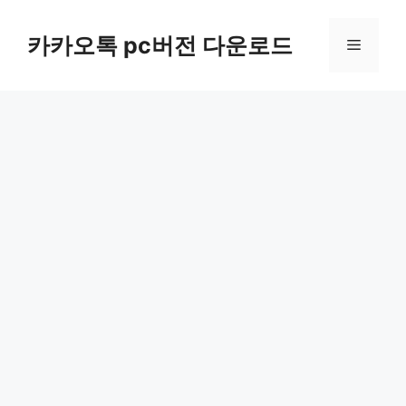
컨
텐
카카오톡 pc버전 다운로드
메
츠
로
뉴
건
너
뛰
기