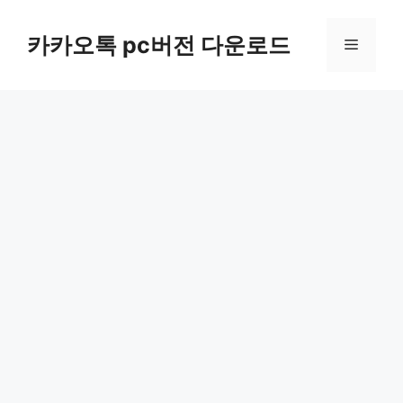
컨
텐
카카오톡 pc버전 다운로드
메
츠
로
뉴
건
너
뛰
기