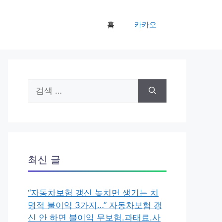
홈
카카오
검
색:
최신 글
“자동차보험 갱신 놓치면 생기는 치
명적 불이익 3가지…” 자동차보험 갱
신 안 하면 불이익 무보험.과태료.사