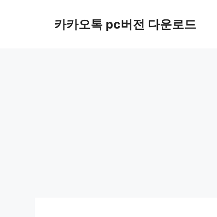
컨
텐
카카오톡 pc버전 다운로드
츠
로
건
너
뛰
기