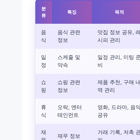
분
특징
목적
류
음
음식 관련
맛집 정보 공유, 
식
정보
시피 관리
일
스케줄 및
일정 관리, 미팅 
정
약속
비
쇼
쇼핑 관련
제품 추천, 구매 
핑
정보
역 관리
휴
오락, 엔터
영화, 드라마, 음
식
테인먼트
공유
재
거래 기록, 저축 
재무 정보