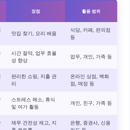
장점
활용 범위
레
식당, 카페, 편의점
맛집 찾기, 요리 배움
등
준
시간 절약, 업무 효율
업무, 개인, 가족 등
성 향상
내
편리한 쇼핑, 지출 관
온라인 상점, 백화
리
점, 매장 등
악
스트레스 해소, 휴식
개인, 친구, 가족 등
및 여가 활동
관
재무 건전성 제고, 지
은행, 증권사, 신용